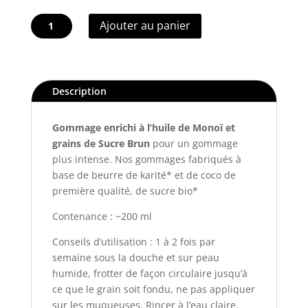
quantité
Ajouter au panier
de
Douceur
des
Îles
Description
-
Gommage
Gommage enrichi à l’huile de Monoï et
à
grains de Sucre Brun
pour un gommage
l’huile
plus intense. Nos gommages fabriqués à
de
base de beurre de karité* et de coco de
Monoï
première qualité, de sucre bio*
Contenance : ~200 ml
Conseils d’utilisation : 1 à 2 fois par
semaine sous la douche et sur peau
humide, frotter de façon circulaire jusqu’à
ce que le grain soit fondu, ne pas appliquer
sur les muqueuses. Rincer à l’eau claire.